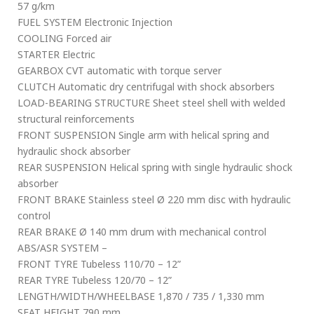
57 g/km
FUEL SYSTEM Electronic Injection
COOLING Forced air
STARTER Electric
GEARBOX CVT automatic with torque server
CLUTCH Automatic dry centrifugal with shock absorbers
LOAD-BEARING STRUCTURE Sheet steel shell with welded
structural reinforcements
FRONT SUSPENSION Single arm with helical spring and
hydraulic shock absorber
REAR SUSPENSION Helical spring with single hydraulic shock
absorber
FRONT BRAKE Stainless steel Ø 220 mm disc with hydraulic
control
REAR BRAKE Ø 140 mm drum with mechanical control
ABS/ASR SYSTEM –
FRONT TYRE Tubeless 110/70 – 12”
REAR TYRE Tubeless 120/70 – 12”
LENGTH/WIDTH/WHEELBASE 1,870 / 735 / 1,330 mm
SEAT HEIGHT 790 mm