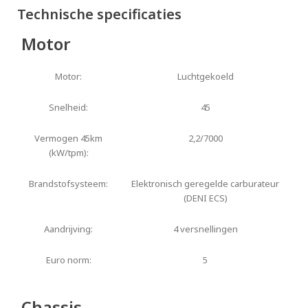
Technische specificaties
Motor
Motor:
Luchtgekoeld
Snelheid:
45
Vermogen 45km
2,2/7000
(kW/tpm):
Brandstofsysteem:
Elektronisch geregelde carburateur
(DENI ECS)
Aandrijving:
4 versnellingen
Euro norm:
5
Chassis