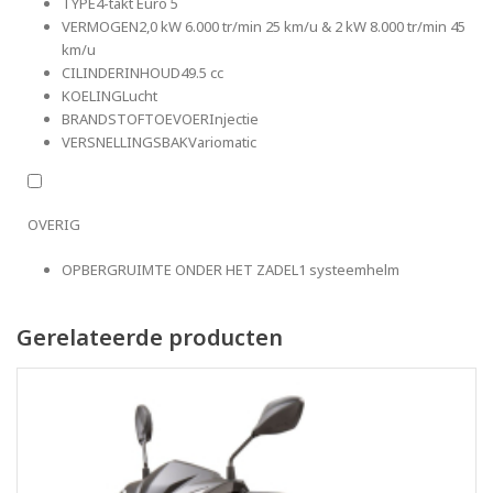
TYPE
4-takt Euro 5
VERMOGEN
2,0 kW 6.000 tr/min 25 km/u & 2 kW 8.000 tr/min 45
km/u
CILINDERINHOUD
49.5 cc
KOELING
Lucht
BRANDSTOFTOEVOER
Injectie
VERSNELLINGSBAK
Variomatic
OVERIG
OPBERGRUIMTE ONDER HET ZADEL
1 systeemhelm
Gerelateerde producten