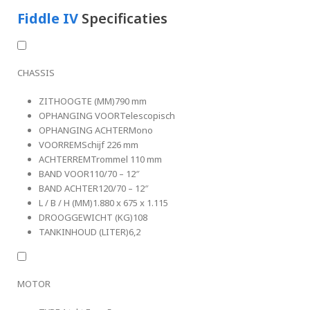
Fiddle IV
Specificaties
CHASSIS
ZITHOOGTE (MM)
790 mm
OPHANGING VOOR
Telescopisch
OPHANGING ACHTER
Mono
VOORREM
Schijf 226 mm
ACHTERREM
Trommel 110 mm
BAND VOOR
110/70 – 12″
BAND ACHTER
120/70 – 12″
L / B / H (MM)
1.880 x 675 x 1.115
DROOGGEWICHT (KG)
108
TANKINHOUD (LITER)
6,2
MOTOR