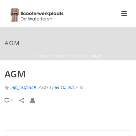
AGM
HOME
/
ANIMATED COLUMNS
/ AGM
AGM
By
info_cesf5369
Posted
mei 10, 2017
In
0